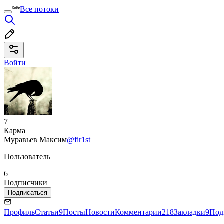
Все потоки
Войти
7
Карма
Муравьев Максим
@fir1st
Пользователь
6
Подписчики
Подписаться
Профиль
Статьи
9
Посты
Новости
Комментарии
218
Закладки
9
Под