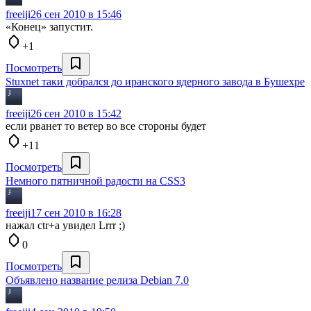
freeiji
26 сен 2010 в 15:46
«Конец» запустит.
+1
Посмотреть
Stuxnet таки добрался до иранского ядерного завода в Бушехре
freeiji
26 сен 2010 в 15:42
если рванет то ветер во все стороны будет
+11
Посмотреть
Немного пятничной радости на CSS3
freeiji
17 сен 2010 в 16:28
нажал ctr+a увидел Lrrr ;)
0
Посмотреть
Объявлено название релиза Debian 7.0