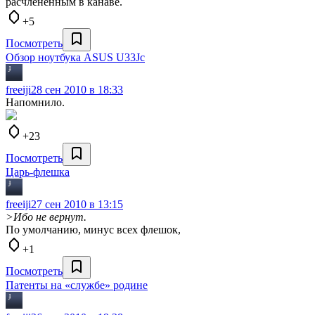
расчлененным в канаве.
+5
Посмотреть
Обзор ноутбука ASUS U33Jc
freeiji
28 сен 2010 в 18:33
Напомнило.
+23
Посмотреть
Царь-флешка
freeiji
27 сен 2010 в 13:15
>Ибо не вернут.
По умолчанию, минус всех флешок,
+1
Посмотреть
Патенты на «службе» родине