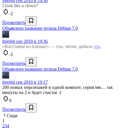
freeiji
4 сен 2010 в 19:50
I look like a clown?
-2
Посмотреть
Объявлено название релиза Debian 7.0
freeiji
4 сен 2010 в 19:36
«Восстание из плюша!» — гон, чесно, добило
это
.
-3
Посмотреть
Объявлено название релиза Debian 7.0
freeiji
4 сен 2010 в 19:17
200 новых персонажей в одной комнате, серия мм… так
минуты на 2 и будет счастье :)
0
Посмотреть
Сюда
1
2
3
4