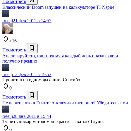
Посмотреть
Классический Doom запущен на калькуляторе TI-Nspire
freeiji
21 фев 2011 в 14:57
+16
Посмотреть
Анализируй это, или почему я каждый день опаздываю и
получаю премию
freeiji
12 фев 2011 в 19:53
Прочитал на одном дыхании. Спасибо.
0
Посмотреть
Не верите, что в Египте отключили интернет? Убедитесь сами
freeiji
28 янв 2011 в 15:44
Тушить пожар методом «не рассказывать»? Глупо.
0