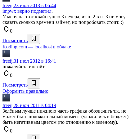
freeiji
23 июл 2013 в 06:44
impwx
верно подметил
.
У меня на этот квайн ушло 3 вечера, из n=2 в n=3 не могу
сказать сколько времени займет, но попробовать стоит. :)
0
Посмотреть
Koding.com — localhost в облаке
freeiji
31 июл 2012 в 16:41
пожалуйста инфайт
0
Посмотреть
Оформить правильно
freeiji
28 июн 2011 в 04:19
Зелёным лучше нижнюю часть графика обозначить т.к. не
может быть положительный момент (уложились в бюджет)
быть негативным цветом (по отношению к зелёному).
0