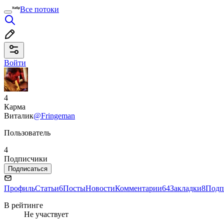
Все потоки
Войти
4
Карма
Виталик
@Fringeman
Пользователь
4
Подписчики
Подписаться
Профиль
Статьи
6
Посты
Новости
Комментарии
64
Закладки
8
Подп
В рейтинге
Не участвует