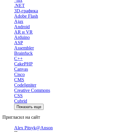
*nix
.NET
3D-графика
Adobe Flash
Ajax
Android
AR и VR
Arduino
ASP
Assembler
Brainfuck
C++
CakePHP
Canvas
Cisco
CMS
CodeIgniter
Creative Commons
CSS
Cubrid
Показать еще
Пригласил на сайт
Alex Pitsyk
@Anson