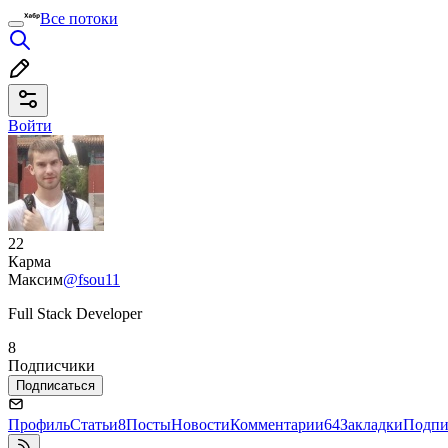
Все потоки
Войти
22
Карма
Максим
@fsou11
Full Stack Developer
8
Подписчики
Подписаться
Профиль
Статьи
8
Посты
Новости
Комментарии
64
Закладки
Подпи