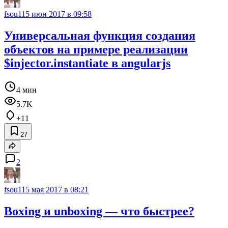
fsou11
5 июн 2017 в 09:58
Универсальная функция создания
объектов на примере реализации
$injector.instantiate в angularjs
4 мин
5.7K
+11
27
2
fsou11
5 мая 2017 в 08:21
Boxing и unboxing — что быстрее?