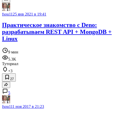
fsou11
25 янв 2021 в 19:41
Практическое знакомство с Deno:
разрабатываем REST API + MongoDB +
Linux
9 мин
5.3K
Туториал
+3
27
5
fsou11
1 ноя 2017 в 21:23