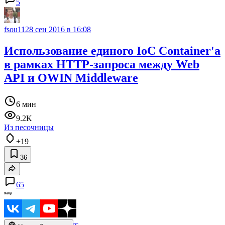
5
fsou11
28 сен 2016 в 16:08
Использование единого IoC Container'a
в рамках HTTP-запроса между Web
API и OWIN Middleware
6 мин
9.2K
Из песочницы
+19
36
65