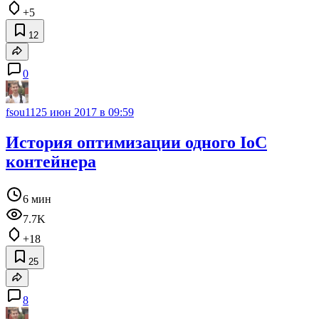
+5
12
0
fsou11
25 июн 2017 в 09:59
История оптимизации одного IoC
контейнера
6 мин
7.7K
+18
25
8