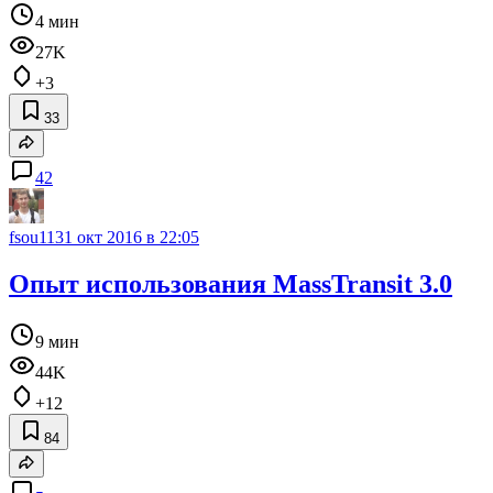
4 мин
27K
+3
33
42
fsou11
31 окт 2016 в 22:05
Опыт использования MassTransit 3.0
9 мин
44K
+12
84