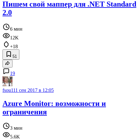
Пишем свой маппер для .NET Standard
2.0
6 мин
12K
+18
51
19
fsou11
1 сен 2017 в 12:05
Azure Monitor: возможности и
ограничения
3 мин
5.6K