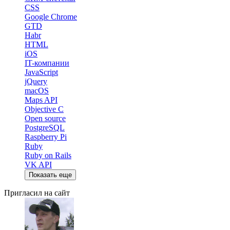
CSS
Google Chrome
GTD
Habr
HTML
iOS
IT-компании
JavaScript
jQuery
macOS
Maps API
Objective C
Open source
PostgreSQL
Raspberry Pi
Ruby
Ruby on Rails
VK API
Показать еще
Пригласил на сайт