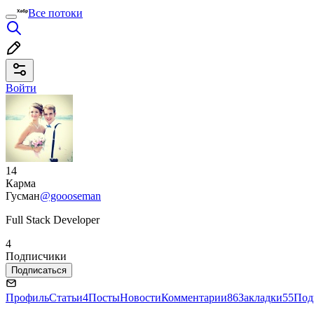
Все потоки
Войти
14
Карма
Гусман
@goooseman
Full Stack Developer
4
Подписчики
Подписаться
Профиль
Статьи
4
Посты
Новости
Комментарии
86
Закладки
55
Под