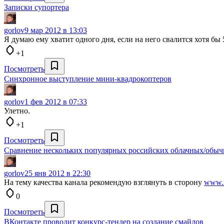
Записки супортера
gorlov
9 мар 2012 в 13:03
Я думаю ему хватит одного дня, если на него свалится хотя бы
+1
Посмотреть
Синхронное выступление мини-квадрокоптеров
gorlov
1 фев 2012 в 07:33
Улетно.
+1
Посмотреть
Сравнение нескольких популярных российских облачных/обы
gorlov
25 янв 2012 в 22:30
На тему качества канала рекомендую взглянуть в сторону
www.i
0
Посмотреть
ВКонтакте проводит конкурс-тендер на создание смайлов