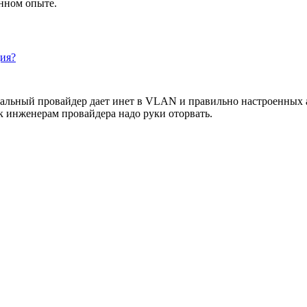
енном опыте.
ция?
мальный провайдер дает инет в VLAN и правильно настроенных а
к инженерам провайдера надо руки оторвать.