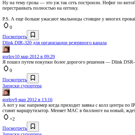
Ну на тему грозы — это уж так сеть построили. Нефиг по витой
перестраивать полностью на оптику.
P.S. А еще больше ужасают мыльницы стоящие у многих провай
0
Посмотреть
Dlink DIR-320 для организации резервного канала
gorlov
10 мар 2012 в 09:29
Я пошел путем покупки более дорогого решения — Dlink DSR-10
0
Посмотреть
Записки супортера
gorlov
9 мар 2012 в 13:16
А вот у нас например когда приходит заявка с колл центра по 
ставят маршрутизатор. Меняет MAC в биллинге на новый, ждет
+2
Посмотреть
Записки супортера