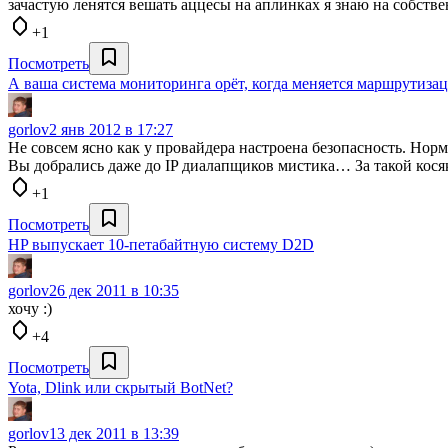
зачастую ленятся вешать аццесы на аплинках я знаю на собств
+1
Посмотреть
А ваша система мониторинга орёт, когда меняется маршрутиза
gorlov
2 янв 2012 в 17:27
Не совсем ясно как у провайдера настроена безопасность. Нор
Вы добрались даже до IP диалапщиков мистика… За такой кося
+1
Посмотреть
HP выпускает 10-петабайтную систему D2D
gorlov
26 дек 2011 в 10:35
хочу :)
+4
Посмотреть
Yota, Dlink или скрытый BotNet?
gorlov
13 дек 2011 в 13:39