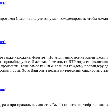
ция?
 протокол Cisco, не получится у меня смоделировать чтобы лома
ция?
где также наложены фильтры. По умолчанию все на клиентском п
ь провайдеру все. Имел такой же опыт с STP когда его включил
ет произойти. Тоже самое как BGP если бы каждому провайдеру д
тройки порта. Хотя Ваш опыт весьма интересный, спасибо за стат
ция?
ера и при правильных аццесах Вы бы ничего не отобрали никакой