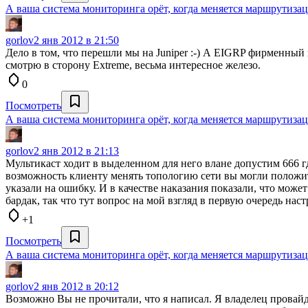
А ваша система мониторинга орёт, когда меняется маршрутиза
gorlov
2 янв 2012 в 21:50
Дело в том, что перешли мы на Juniper :-) А EIGRP фирменный
смотрю в сторону Extreme, весьма интересное железо.
0
Посмотреть
А ваша система мониторинга орёт, когда меняется маршрутиза
gorlov
2 янв 2012 в 21:13
Мультикаст ходит в выделенном для него влане допустим 666 
возможность клиенту менять топологию сети вы могли положит
указали на ошибку. И в качестве наказания показали, что мож
бардак, так что тут вопрос на мой взгляд в первую очередь нас
+1
Посмотреть
А ваша система мониторинга орёт, когда меняется маршрутиза
gorlov
2 янв 2012 в 20:12
Возможно Вы не прочитали, что я написал. Я владелец провайд