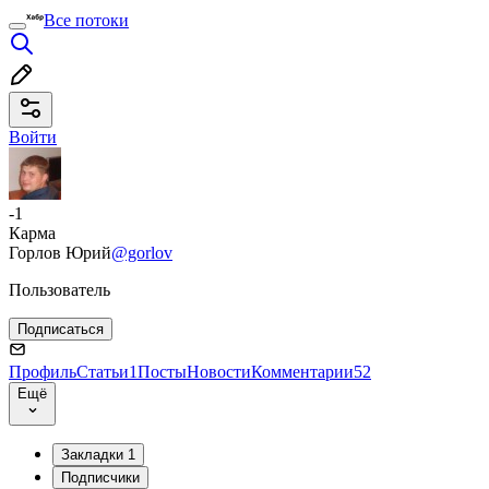
Все потоки
Войти
-1
Карма
Горлов Юрий
@gorlov
Пользователь
Подписаться
Профиль
Статьи
1
Посты
Новости
Комментарии
52
Ещё
Закладки
1
Подписчики