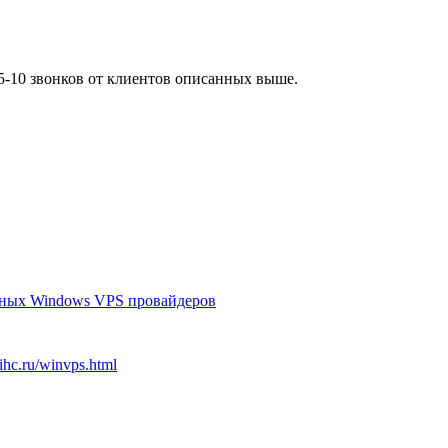
 5-10 звонков от клиентов описанных выше.
чных Windows VPS провайдеров
hc.ru/winvps.html