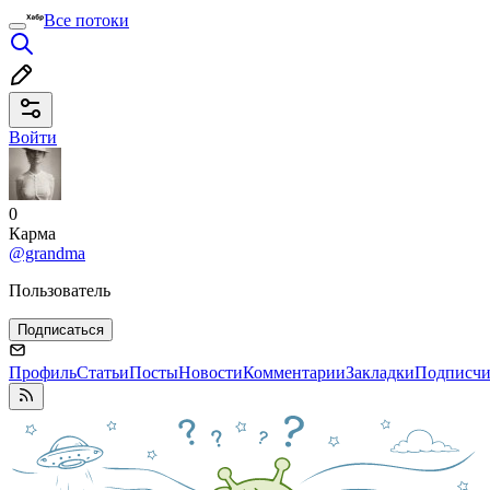
Все потоки
Войти
0
Карма
@grandma
Пользователь
Подписаться
Профиль
Статьи
Посты
Новости
Комментарии
Закладки
Подписч