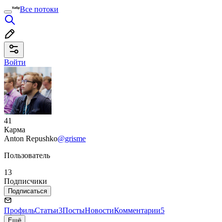
Все потоки
Войти
41
Карма
Anton Repushko
@grisme
Пользователь
13
Подписчики
Подписаться
Профиль
Статьи
3
Посты
Новости
Комментарии
5
Ещё