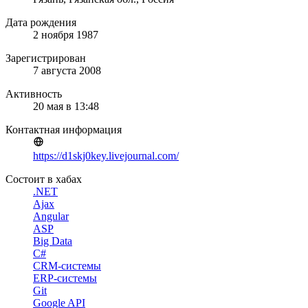
Дата рождения
2 ноября 1987
Зарегистрирован
7 августа 2008
Активность
20 мая в 13:48
Контактная информация
https://d1skj0key.livejournal.com/
Состоит в хабах
.NET
Ajax
Angular
ASP
Big Data
C#
CRM-системы
ERP-системы
Git
Google API