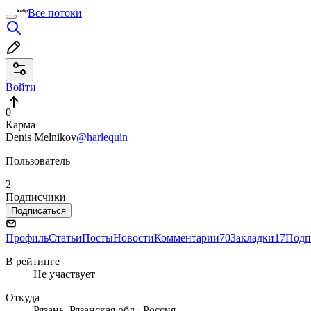
Все потоки
Войти
0
Карма
Denis Melnikov
@harlequin
Пользователь
2
Подписчики
Подписаться
Профиль
Статьи
Посты
Новости
Комментарии
70
Закладки
17
Подп
В рейтинге
Не участвует
Откуда
Рязань, Рязанская обл., Россия