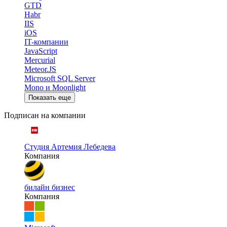
GTD
Habr
IIS
iOS
IT-компании
JavaScript
Mercurial
Meteor.JS
Microsoft SQL Server
Mono и Moonlight
Показать еще
Подписан на компании
Студия Артемия Лебедева
Компания
билайн бизнес
Компания