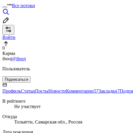
Все потоки
Войти
0
Карма
ibooj
@ibooj
Пользователь
Подписаться
Профиль
Статьи
Посты
Новости
Комментарии
57
Закладки
7
Подпи
В рейтинге
Не участвует
Откуда
Тольятти, Самарская обл., Россия
Дата рождения