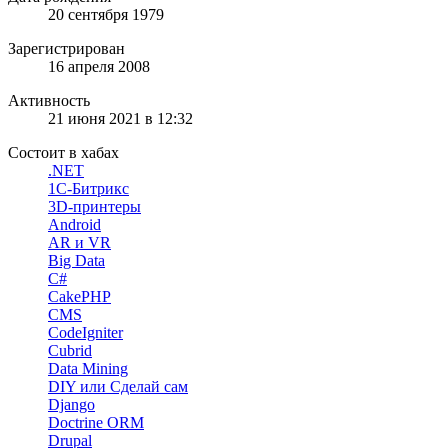
20 сентября 1979
Зарегистрирован
16 апреля 2008
Активность
21 июня 2021 в 12:32
Состоит в хабах
.NET
1С-Битрикс
3D-принтеры
Android
AR и VR
Big Data
C#
CakePHP
CMS
CodeIgniter
Cubrid
Data Mining
DIY или Сделай сам
Django
Doctrine ORM
Drupal