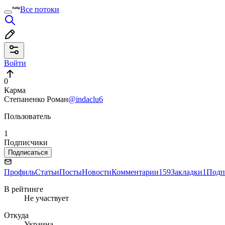
Все потоки
Войти
0
Карма
Степаненко Роман
@indaclu6
Пользователь
1
Подписчики
Подписаться
Профиль
Статьи
Посты
Новости
Комментарии
159
Закладки
1
Подп
В рейтинге
Не участвует
Откуда
Украина