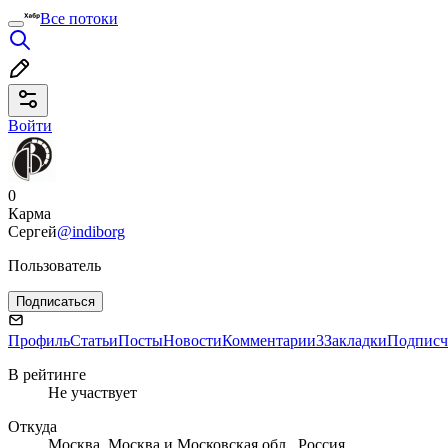
Все потоки
Войти
0
Карма
Сергей
@indiborg
Пользователь
Подписаться
Профиль
Статьи
Посты
Новости
Комментарии
3
Закладки
Подписч
В рейтинге
Не участвует
Откуда
Москва, Москва и Московская обл., Россия