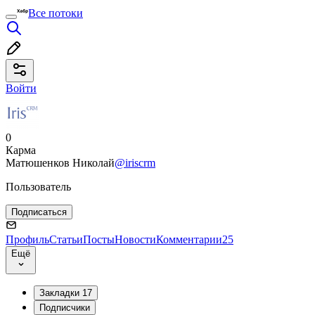
Все потоки
Войти
0
Карма
Матюшенков Николай
@iriscrm
Пользователь
Подписаться
Профиль
Статьи
Посты
Новости
Комментарии
25
Ещё
Закладки
17
Подписчики