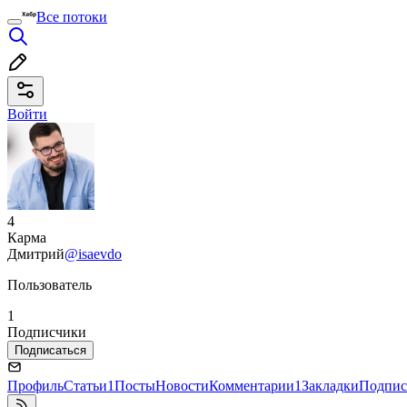
Все потоки
Войти
4
Карма
Дмитрий
@isaevdo
Пользователь
1
Подписчики
Подписаться
Профиль
Статьи
1
Посты
Новости
Комментарии
1
Закладки
Подпис