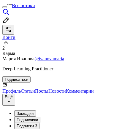
Все потоки
Войти
2
Карма
Мария Иванова
@ivanovamaria
Deep Learning Practitioner
Подписаться
Профиль
Статьи
Посты
Новости
Комментарии
Ещё
Закладки
Подписчики
Подписки
3