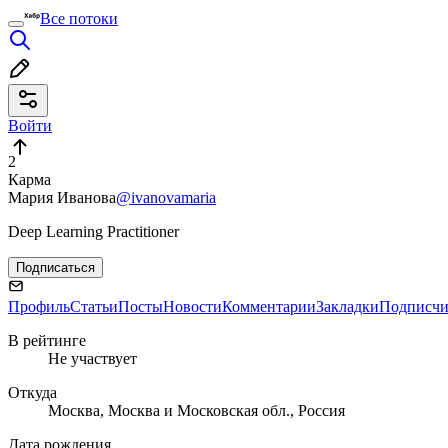
Все потоки
Войти
2
Карма
Мария Иванова
@ivanovamaria
Deep Learning Practitioner
Подписаться
Профиль
Статьи
Посты
Новости
Комментарии
Закладки
Подписч
В рейтинге
Не участвует
Откуда
Москва, Москва и Московская обл., Россия
Дата рождения