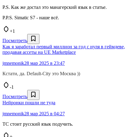
P.S. Как же достал это манагерский язык в статье.
P.P.S. Simatic S7 - наше всё.
+1
Посмотреть
Как я заработал первый миллион за год с нуля в геймдеве,
продавая ассеты на UE Marketplace
jmnemonik
28 мар 2025 в 23:47
Кстати, да. Default-City это Москва ))
-1
Посмотреть
Нейронки пошли не туда
jmnemonik
28 мар 2025 в 04:27
ТС стоит русский язык подучить.