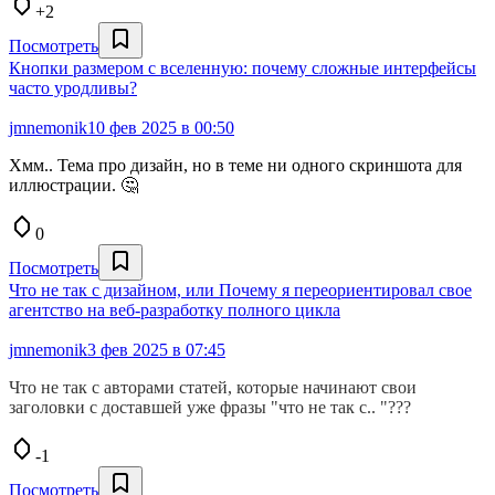
+2
Посмотреть
Кнопки размером с вселенную: почему сложные интерфейсы
часто уродливы?
jmnemonik
10 фев 2025 в 00:50
Хмм.. Тема про дизайн, но в теме ни одного скриншота для
иллюстрации. 🤔
0
Посмотреть
Что не так с дизайном, или Почему я переориентировал свое
агентство на веб-разработку полного цикла
jmnemonik
3 фев 2025 в 07:45
Что не так с авторами статей, которые начинают свои
заголовки с доставшей уже фразы "что не так с.. "???
-1
Посмотреть