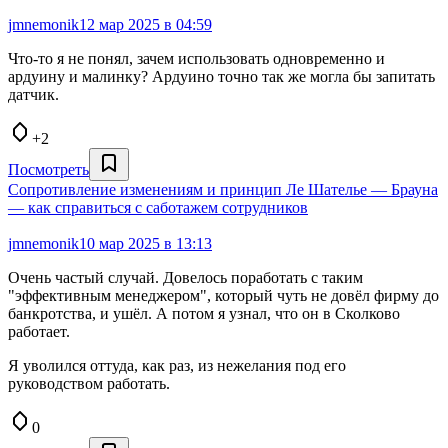
jmnemonik
12 мар 2025 в 04:59
Что-то я не понял, зачем использовать одновременно и
ардуину и малинку? Ардуино точно так же могла бы запитать
датчик.
+2
Посмотреть
Сопротивление изменениям и принцип Ле Шателье — Брауна
— как справиться с саботажем сотрудников
jmnemonik
10 мар 2025 в 13:13
Очень частый случай. Довелось поработать с таким
"эффективным менеджером", который чуть не довёл фирму до
банкротства, и ушёл. А потом я узнал, что он в Сколково
работает.
Я уволился оттуда, как раз, из нежелания под его
руководством работать.
0