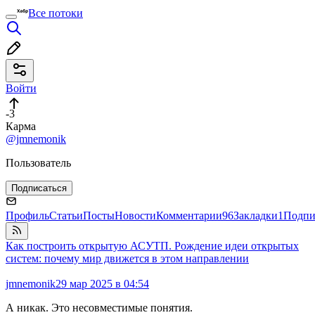
Все потоки
Войти
-3
Карма
@jmnemonik
Пользователь
Подписаться
Профиль
Статьи
Посты
Новости
Комментарии
96
Закладки
1
Подпи
Как построить открытую АСУТП. Рождение идеи открытых
систем: почему мир движется в этом направлении
jmnemonik
29 мар 2025 в 04:54
А никак. Это несовместимые понятия.