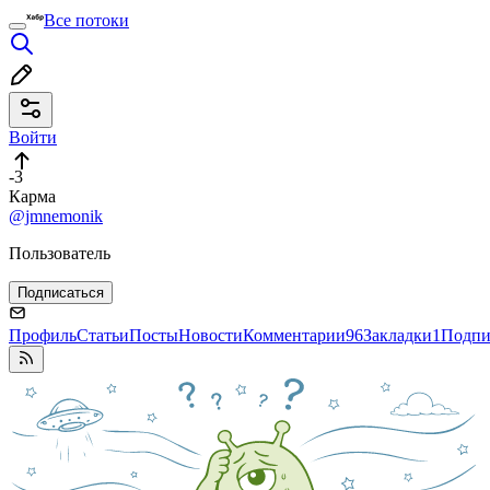
Все потоки
Войти
-3
Карма
@jmnemonik
Пользователь
Подписаться
Профиль
Статьи
Посты
Новости
Комментарии
96
Закладки
1
Подпи