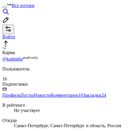
Все потоки
Войти
-2
Карма
read⁠-⁠only
@kadmifer
Пользователь
16
Подписчики
Профиль
Посты
Новости
Комментарии
10
Закладки
24
В рейтинге
Не участвует
Откуда
Санкт-Петербург, Санкт-Петербург и область, Россия