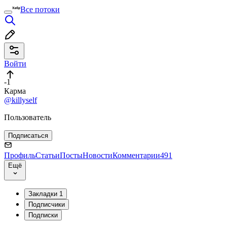
Все потоки
Войти
-1
Карма
@killyself
Пользователь
Подписаться
Профиль
Статьи
Посты
Новости
Комментарии
491
Ещё
Закладки
1
Подписчики
Подписки