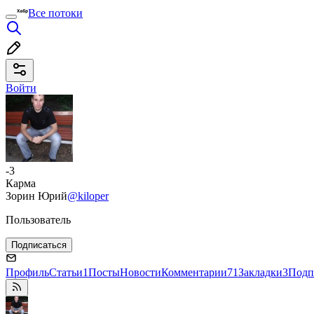
Все потоки
Войти
-3
Карма
Зорин Юрий
@kiloper
Пользователь
Подписаться
Профиль
Статьи
1
Посты
Новости
Комментарии
71
Закладки
3
Подп