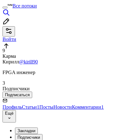
Все потоки
Войти
9
Карма
Кирилл
@kirill90
FPGA инженер
3
Подписчики
Подписаться
Профиль
Статьи
1
Посты
Новости
Комментарии
1
Ещё
Закладки
Подписчики