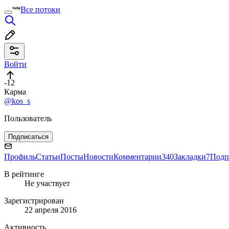
Все потоки
Войти
-12
Карма
@kos_s
Пользователь
Подписаться
Профиль
Статьи
Посты
Новости
Комментарии
340
Закладки
7
Подп
В рейтинге
Не участвует
Зарегистрирован
22 апреля 2016
Активность