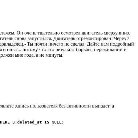
стажем. Он очень тщательно осмотрел двигатель сверху вниз.
гатель снова запустился. Двигатель отремонтирован! Через 7
удовладелец,- Ты почти ничего не сделал. Дайте нам подробный
ия и опыт... потому что это результат борьбы, переживаний и
 должен мне года, а не минуты.
ультате запись пользователя без активности выпадет, а
HERE
u
.deleted_at
IS
NULL;