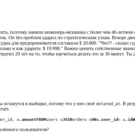
нить, поэтому наняли инженера-механика с более чем 40-летним 
ок. Он без проблем ударил по стратегическим узлам. Вскоре дви
удна для предпринимателя составила $ 20.000. "Что?! - сказал с
сколько и как ударить: $ 19.998." Важно ценить собственные знан
отратил 20 лет на то, чтобы научиться делать это за 30 минут. Ты
ы останутся в выборке, потому что у них своё
. В рез
deleted_at
тчёт.
er_id, o
.amountFROM
users u
JOIN
orders o
ON
o
.user_id
= u
.idW
далённого пользователя?