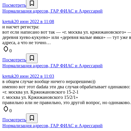
Посмотреть
Нормализация адресов, ГАР ФИАС и Адрессарий
kretuk
20 июн 2022 в 11:08
и насчет регистра:
вот если написано вот так — «г. москва ул. кржижановского» — 
деревня хуево-кукуево» или «деревня малые ямки» — тут уже в
адреса, а что не точно…
0
Посмотреть
Нормализация адресов, ГАР ФИАС и Адрессарий
kretuk
20 июн 2022 в 11:03
в общем случае вообще ничего неразрешимо))
именно вот этот dadata эти два случая обрабатывает одинаково:
«г. москва ул. Кржижановского 15-2-1
г. москва ул. Кржижановского 15/2/1»
правильно или не правильно, это другой вопрос, но одинаково.
0
Посмотреть
Нормализация адресов, ГАР ФИАС и Адрессарий