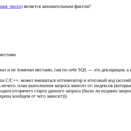
еория_чисел)
является занимательным фактом?
местами
овал и не поменял местами, сам по себе SQL — это декларация, а
ипа C/C++, может вмешаться оптимизатор и итоговый код (ассем
ечего. план выполнения запроса зависит от: индексов (которые
олодного/горячего старта данного запроса (были ли недавно запро
хрена вообщем от чего зависит)))