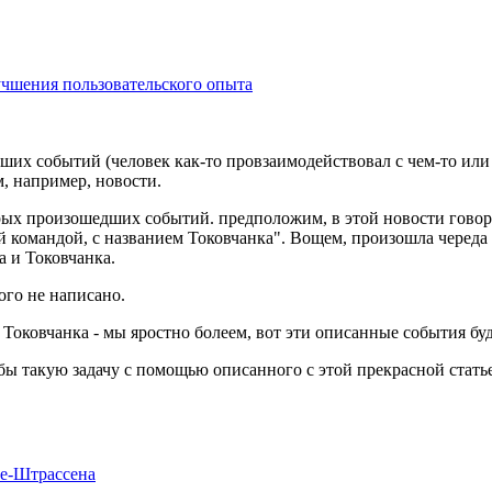
учшения пользовательского опыта
ших событий (человек как-то провзаимодействовал с чем-то или 
м, например, новости.
орых произошедших событий. предположим, в этой новости говори
 командой, с названием Токовчанка". Вощем, произошла череда к
 и Токовчанка.
ого не написано.
ли Токовчанка - мы яростно болеем, вот эти описанные события 
 бы такую задачу с помощью описанного с этой прекрасной стать
ге-Штрассена