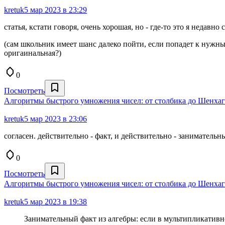
kretuk
5 мар 2023 в 23:29
статья, кстати говоря, очень хорошая, но - где-то это я недавн
(сам школьник имеет шанс далеко пойти, если попадет к нужным 
оригаинальная?)
0
Посмотреть
Алгоритмы быстрого умножения чисел: от столбика до Шенха
kretuk
5 мар 2023 в 23:06
согласен. действительно - факт, и действительно - занимательн
0
Посмотреть
Алгоритмы быстрого умножения чисел: от столбика до Шенха
kretuk
5 мар 2023 в 19:38
Занимательный факт из алгебры: если в мультипликативно