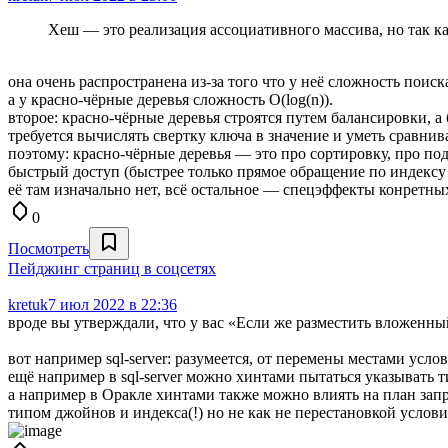
Хеш — это реализация ассоциативного массива, но так как
она очень распространена из-за того что у неё сложность поиск
а у красно-чёрные деревья сложность O(log(n)).
второе: красно-чёрные деревья строятся путем балансировки, 
требуется вычислять свертку ключа в значение и уметь сравнив
поэтому: красно-чёрные деревья — это про сортировку, про п
быстрый доступ (быстрее только прямое обращение по индексу 
её там изначально нет, всё остальное — спецэффекты конретны
0
Посмотреть
Пейджинг страниц в соцсетях
kretuk
7 июл 2022 в 22:36
вроде вы утверждали, что у вас «Если же разместить вложенны
вот например sql-server: разумеется, от перемены местами усл
ещё например в sql-server можно хинтами пытаться указывать
а например в Оракле хинтами также можно влиять на план запр
типом джойнов и индекса(!) но не как не перестановкой усло