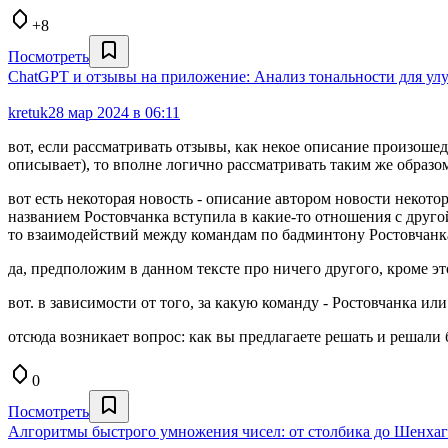
+8
Посмотреть
ChatGPT и отзывы на приложение: Анализ тональности для ул
kretuk
28 мар 2024 в 06:11
вот, если рассматривать отзывы, как некое описание произошед
описывает), то вполне логично рассматривать таким же образо
вот есть некоторая новость - описание автором новости некот
названием Ростовчанка вступила в какие-то отношения с другой
то взаимодействий между командам по бадминтону Ростовчанка
да, предположим в данном тексте про ничего другого, кроме эт
вот. в зависимости от того, за какую команду - Ростовчанка и
отсюда возникает вопрос: как вы предлагаете решать и решали
0
Посмотреть
Алгоритмы быстрого умножения чисел: от столбика до Шенха