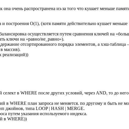
 она очень распространена из-за того что кушает меньше памяти
а и построения O(1), (хотя памяти действительно кушает меньше ч
а балансировка осуществляется путем сравнения ключей на «боль
ать ключи на «равно/не_равно»).
оддержание отсортированного порядка элементов, а хэш-таблица
в массив).
х реализаций))
й селект в WHERE после других условий, через AND, то до него 
овий в WHERE план запроса не меняется. по другому и быть не мо
 тип джойнов, типа LOOP | HASH | MERGE.
оса путем указания используемого индекса.
вий в WHERE))