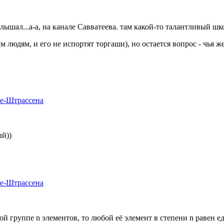
о слышал...а-а, на канале Савватеева. там какой-то талантливый ш
людям, и его не испортят торгаши), но остается вопрос - чья же
ге-Штрассена
ый))
ге-Штрассена
й группе n элементов, то любой её элемент в степени n равен е