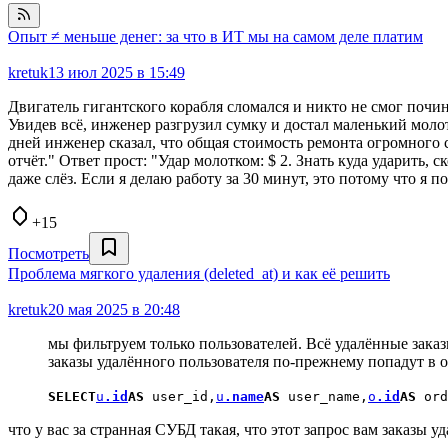
Опыт ≠ меньше денег: за что в ИТ мы на самом деле платим
kretuk
13 июл 2025 в 15:49
Двигатель гигантского корабля сломался и никто не смог почи
Увидев всё, инженер разгрузил сумку и достал маленький молот
дней инженер сказал, что общая стоимость ремонта огромного с
отчёт." Ответ прост: "Удар молотком: $ 2. Знать куда ударить, 
даже слёз. Если я делаю работу за 30 минут, это потому что я п
+15
Посмотреть
Проблема мягкого удаления (deleted_at) и как её решить
kretuk
20 мая 2025 в 20:48
мы фильтруем только пользователей. Всё удалённые заказ
заказы удалённого пользователя по-прежнему попадут в о
SELECT
u
.id
AS
user_id,
u
.name
AS
user_name,
o
.id
AS
ord
что у вас за странная СУБД такая, что этот запрос вам заказы у