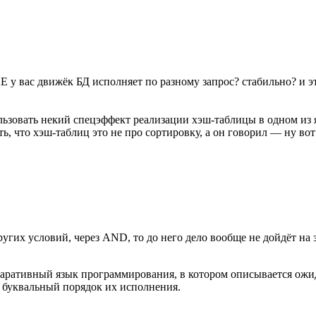
E у вас движёк БД исполняет по разному запрос? стабильно? и 
льзовать некий спецэффект реализации хэш-таблицы в одном из 
 что хэш-таблиц это не про сортировку, а он говорил — ну вот 
угих условий, через AND, то до него дело вообще не дойдёт н
кларативный язык программирования, в котором описывается ожида
 буквальный порядок их исполнения.