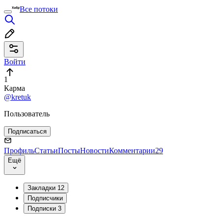
Все потоки
Войти
1
Карма
@kretuk
Пользователь
Подписаться
Профиль
Статьи
Посты
Новости
Комментарии
29
Ещё
Закладки
12
Подписчики
Подписки
3