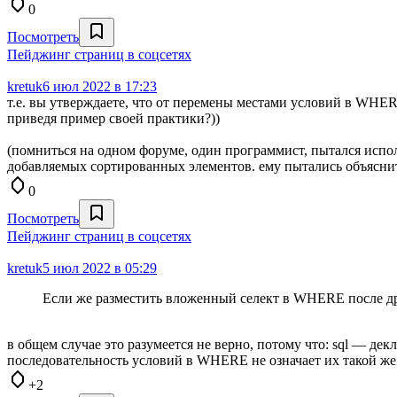
0
Посмотреть
Пейджинг страниц в соцсетях
kretuk
6 июл 2022 в 17:23
т.е. вы утверждаете, что от перемены местами условий в WHER
приведя пример своей практики?))
(помниться на одном форуме, один программист, пытался испо
добавляемых сортированных элементов. ему пытались объяснить,
0
Посмотреть
Пейджинг страниц в соцсетях
kretuk
5 июл 2022 в 05:29
Если же разместить вложенный селект в WHERE после др
в общем случае это разумеется не верно, потому что: sql — де
последовательность условий в WHERE не означает их такой же
+2