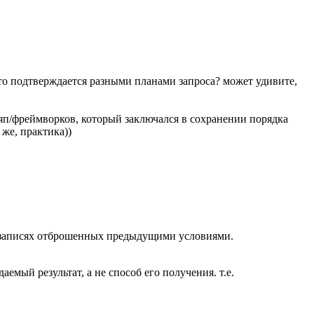
это подтверждается разными планами запроса? может удивите,
яп/фреймворков, который заключался в сохранении порядка
же, практика))
а записях отброшенных предыдущими условиями.
емый результат, а не способ его получения. т.е.