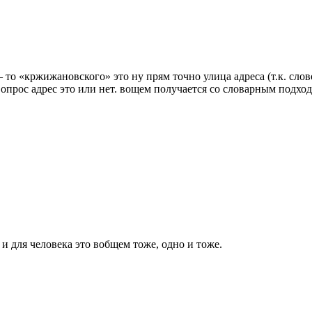
то «кржижановского» это ну прям точно улица адреса (т.к. слово 
опрос адрес это или нет. вощем получается со словарным подход
 и для человека это вобщем тоже, одно и тоже.