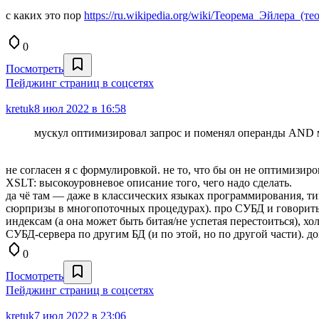
с каких это пор
https://ru.wikipedia.org/wiki/Теорема_Эйлера_(т
0
Посмотреть
Пейджинг страниц в соцсетях
kretuk
8 июл 2022 в 16:58
мускул оптимизировал запрос и поменял операнды AND 
не согласен я с формулировкой. не то, что бы он не оптимизир
XSLT: высокоуровневое описание того, чего надо сделать.
да чё там — даже в классических языках программирования, т
сюрпризы в многопоточных процедурах). про СУБД и говорить н
индексам (а она может быть битая/не успетая перестоиться), х
СУБД-сервера по другим БД (и по этой, но по другой части). до
0
Посмотреть
Пейджинг страниц в соцсетях
kretuk
7 июл 2022 в 23:06