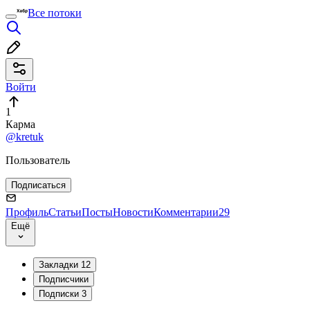
Все потоки
Войти
1
Карма
@kretuk
Пользователь
Подписаться
Профиль
Статьи
Посты
Новости
Комментарии
29
Ещё
Закладки
12
Подписчики
Подписки
3