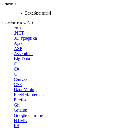
Значки
Захабренный
Состоит в хабах
*nix
.NET
3D-графика
Ajax
ASP
Assembler
Big Data
C
C#
C++
Canvas
CSS
Data Mining
Firebird/Interbase
Firefox
Git
GitHub
Google Chrome
HTML
IIS