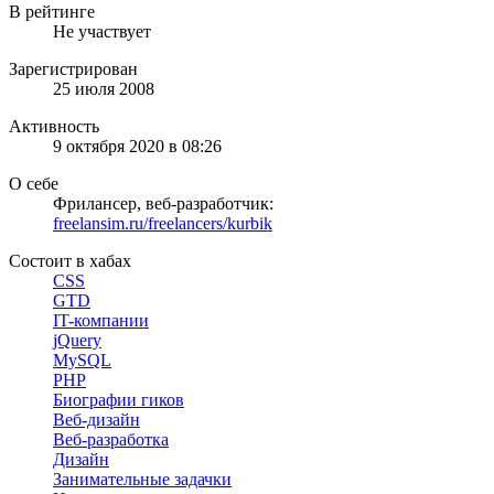
В рейтинге
Не участвует
Зарегистрирован
25 июля 2008
Активность
9 октября 2020 в 08:26
О себе
Фрилансер, веб-разработчик:
freelansim.ru/freelancers/kurbik
Состоит в хабах
CSS
GTD
IT-компании
jQuery
MySQL
PHP
Биографии гиков
Веб-дизайн
Веб-разработка
Дизайн
Занимательные задачки