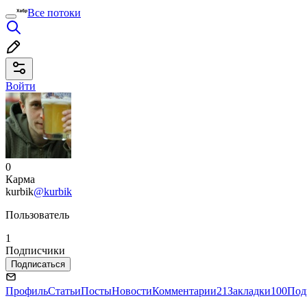
Все потоки
Войти
0
Карма
kurbik
@kurbik
Пользователь
1
Подписчики
Подписаться
Профиль
Статьи
Посты
Новости
Комментарии
21
Закладки
100
Под