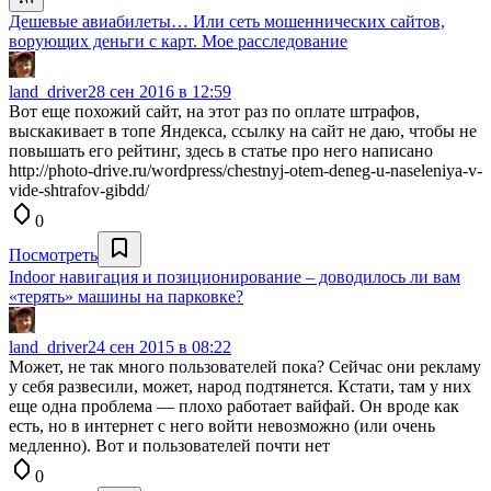
Дешевые авиабилеты… Или сеть мошеннических сайтов,
ворующих деньги с карт. Мое расследование
land_driver
28 сен 2016 в 12:59
Вот еще похожий сайт, на этот раз по оплате штрафов,
выскакивает в топе Яндекса, ссылку на сайт не даю, чтобы не
повышать его рейтинг, здесь в статье про него написано
http://photo-drive.ru/wordpress/chestnyj-otem-deneg-u-naseleniya-v-
vide-shtrafov-gibdd/
0
Посмотреть
Indoor навигация и позиционирование – доводилось ли вам
«терять» машины на парковке?
land_driver
24 сен 2015 в 08:22
Может, не так много пользователей пока? Сейчас они рекламу
у себя развесили, может, народ подтянется. Кстати, там у них
еще одна проблема — плохо работает вайфай. Он вроде как
есть, но в интернет с него войти невозможно (или очень
медленно). Вот и пользователей почти нет
0