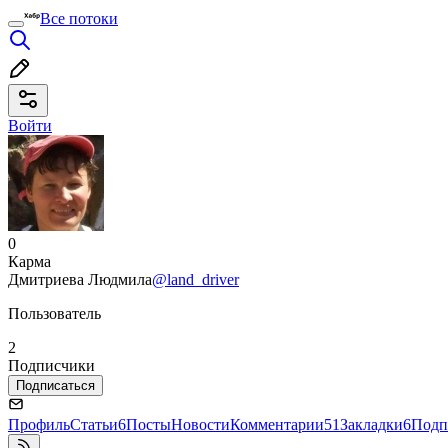
Все потоки
Войти
0
Карма
Дмитриева Людмила
@land_driver
Пользователь
2
Подписчики
Подписаться
Профиль
Статьи
6
Посты
Новости
Комментарии
51
Закладки
6
Подп