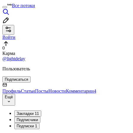
Все потоки
Войти
0
Карма
@lightdelay
Пользователь
Подписаться
Профиль
Статьи
Посты
Новости
Комментарии
4
Ещё
Закладки
11
Подписчики
Подписки
1