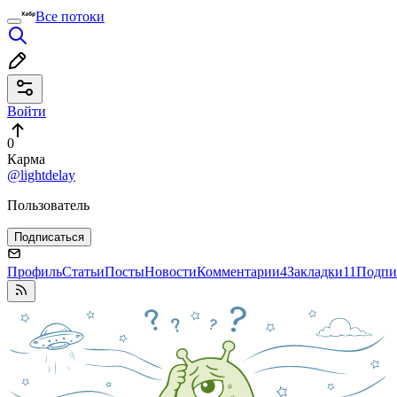
Все потоки
Войти
0
Карма
@lightdelay
Пользователь
Подписаться
Профиль
Статьи
Посты
Новости
Комментарии
4
Закладки
11
Подпи