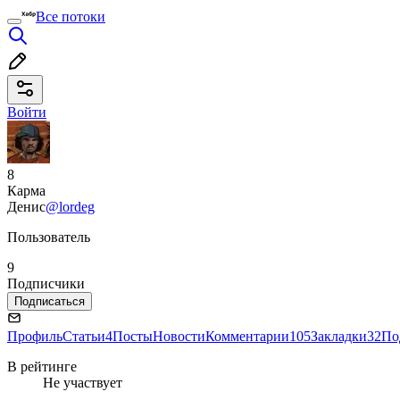
Все потоки
Войти
8
Карма
Денис
@lordeg
Пользователь
9
Подписчики
Подписаться
Профиль
Статьи
4
Посты
Новости
Комментарии
105
Закладки
32
По
В рейтинге
Не участвует