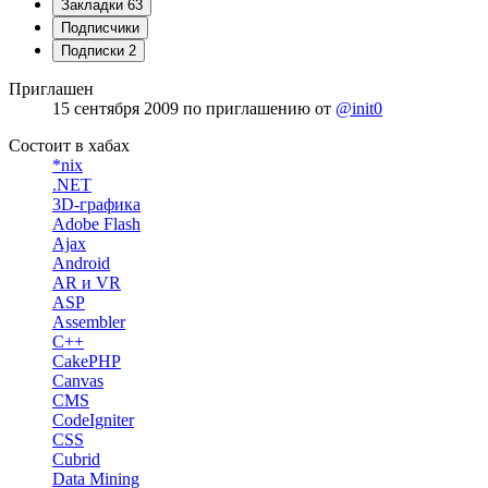
Закладки
63
Подписчики
Подписки
2
Приглашен
15 сентября 2009
по приглашению от
@init0
Состоит в хабах
*nix
.NET
3D-графика
Adobe Flash
Ajax
Android
AR и VR
ASP
Assembler
C++
CakePHP
Canvas
CMS
CodeIgniter
CSS
Cubrid
Data Mining