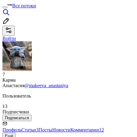
Все потоки
Войти
7
Карма
Анастасия
@makeeva_anastasiya
Пользователь
13
Подписчики
Подписаться
Профиль
Статьи
3
Посты
Новости
Комментарии
12
Ещё