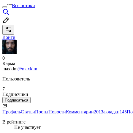
Все потоки
Войти
0
Карма
maxklm
@maxklm
Пользователь
7
Подписчики
Подписаться
Профиль
Статьи
Посты
Новости
Комментарии
201
Закладки
145
По
В рейтинге
Не участвует