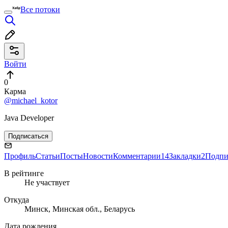
Все потоки
Войти
0
Карма
@michael_kotor
Java Developer
Подписаться
Профиль
Статьи
Посты
Новости
Комментарии
14
Закладки
2
Подпи
В рейтинге
Не участвует
Откуда
Минск, Минская обл., Беларусь
Дата рождения