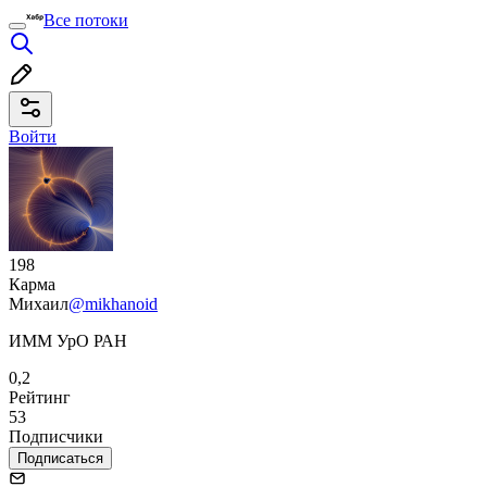
Все потоки
Войти
198
Карма
Михаил
@mikhanoid
ИММ УрО РАН
0,2
Рейтинг
53
Подписчики
Подписаться