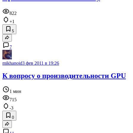
822
+1
5
7
mikhanoid
3 фев 2011 в 19:26
К вопросу о производительности GPU
1 мин
715
-3
0