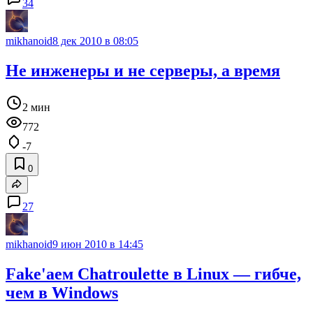
34
mikhanoid
8 дек 2010 в 08:05
Не инженеры и не серверы, а время
2 мин
772
-7
0
27
mikhanoid
9 июн 2010 в 14:45
Fake'аем Chatroulette в Linux — гибче,
чем в Windows