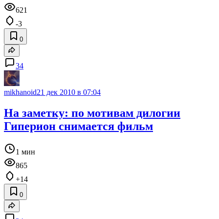
621
-3
0
34
mikhanoid
21 дек 2010 в 07:04
На заметку: по мотивам дилогии
Гиперион снимается фильм
1 мин
865
+14
0