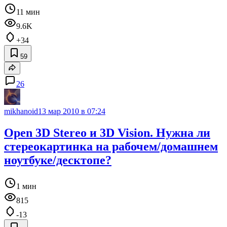
11 мин
9.6K
+34
59
26
mikhanoid
13 мар 2010 в 07:24
Open 3D Stereo и 3D Vision. Нужна ли
стереокартинка на рабочем/домашнем
ноутбуке/десктопе?
1 мин
815
-13