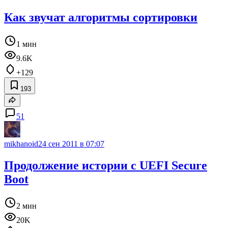
Как звучат алгоритмы сортировки
1 мин
9.6K
+129
193
51
mikhanoid
24 сен 2011 в 07:07
Продолжение истории с UEFI Secure
Boot
2 мин
20K