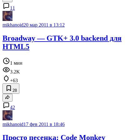
11
mikhanoid
20 мар 2011 в 13:12
Broadway — GTK+ 3.0 backend для
HTML5
1 мин
3.2K
+63
28
42
mikhanoid
17 фев 2011 в 18:46
Просто песенка: Code Monkey