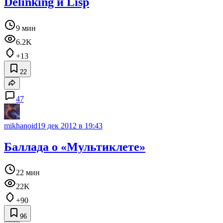
Delinking и Lisp
9 мин
6.2K
+13
22
47
mikhanoid
19 дек 2012 в 19:43
Баллада о «Мультиклете»
22 мин
22K
+90
96