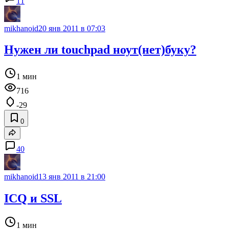
11
mikhanoid
20 янв 2011 в 07:03
Нужен ли touchpad ноут(нет)буку?
1 мин
716
-29
0
40
mikhanoid
13 янв 2011 в 21:00
ICQ и SSL
1 мин