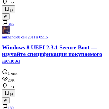
+72
18
346
mikhanoid
8 сен 2011 в 05:15
Windows 8 UEFI 2.3.1 Secure Boot —
изучайте спецификации покупаемого
железа
1 мин
20K
+73
16
180