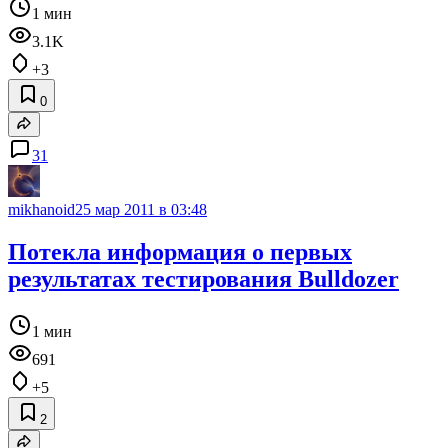
1 мин
3.1K
+3
0
31
mikhanoid
25 мар 2011 в 03:48
Потекла информация о первых
результатах тестирования Bulldozer
1 мин
691
+5
2