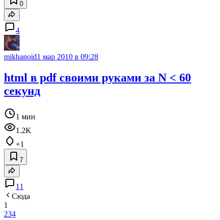
0
4
mikhanoid
1 мар 2010 в 09:28
html в pdf своими руками за N < 60
секунд
1 мин
1.2K
+1
7
11
Сюда
1
2
3
4