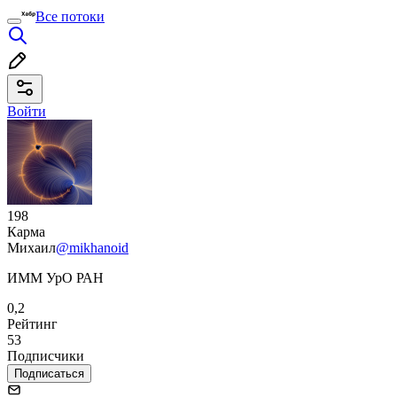
Все потоки
Войти
198
Карма
Михаил
@mikhanoid
ИММ УрО РАН
0,2
Рейтинг
53
Подписчики
Подписаться