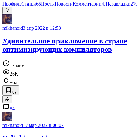
Профиль
Статьи
65
Посты
Новости
Комментарии
4.1K
Закладки
27
mikhanoid
3 апр 2022 в 12:53
Удивительное приключение в стране
оптимизирующих компиляторов
17 мин
26K
+62
67
84
mikhanoid
17 мар 2022 в 00:07