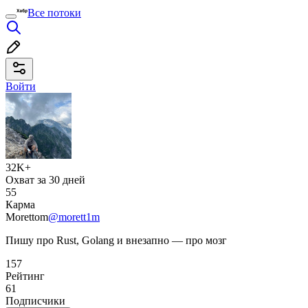
Все потоки
Войти
32K+
Охват за 30 дней
55
Карма
Morettom
@morett1m
Пишу про Rust, Golang и внезапно — про мозг
157
Рейтинг
61
Подписчики