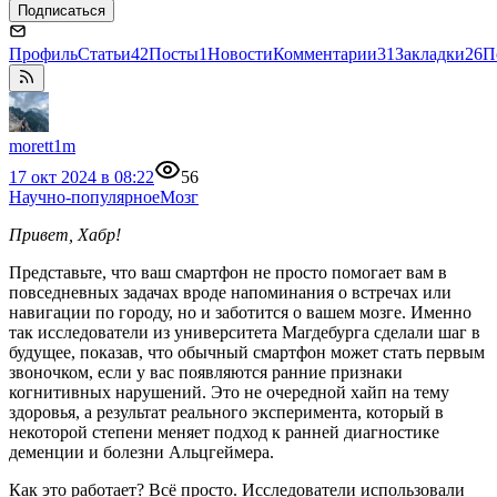
Подписаться
Профиль
Статьи
42
Посты
1
Новости
Комментарии
31
Закладки
26
П
morett1m
17 окт 2024 в 08:22
56
Научно-популярное
Мозг
Привет, Хабр!
Представьте, что ваш смартфон не просто помогает вам в
повседневных задачах вроде напоминания о встречах или
навигации по городу, но и заботится о вашем мозге. Именно
так исследователи из университета Магдебурга сделали шаг в
будущее, показав, что обычный смартфон может стать первым
звоночком, если у вас появляются ранние признаки
когнитивных нарушений. Это не очередной хайп на тему
здоровья, а результат реального эксперимента, который в
некоторой степени меняет подход к ранней диагностике
деменции и болезни Альцгеймера.
Как это работает? Всё просто. Исследователи использовали