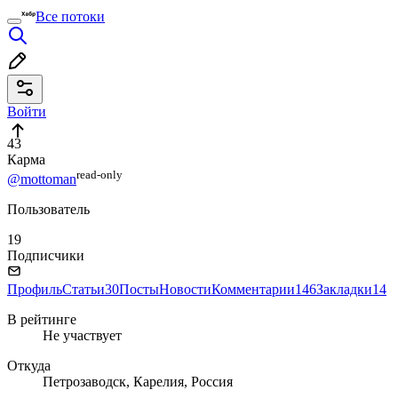
Все потоки
Войти
43
Карма
read⁠-⁠only
@mottoman
Пользователь
19
Подписчики
Профиль
Статьи
30
Посты
Новости
Комментарии
146
Закладки
14
В рейтинге
Не участвует
Откуда
Петрозаводск, Карелия, Россия