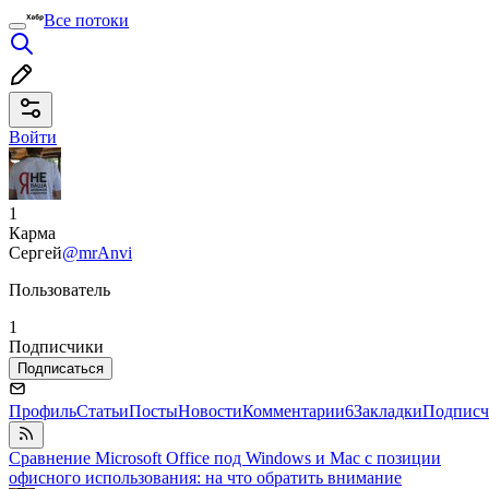
Все потоки
Войти
1
Карма
Сергей
@mrAnvi
Пользователь
1
Подписчики
Подписаться
Профиль
Статьи
Посты
Новости
Комментарии
6
Закладки
Подписч
Сравнение Microsoft Office под Windows и Mac c позиции
офисного использования: на что обратить внимание