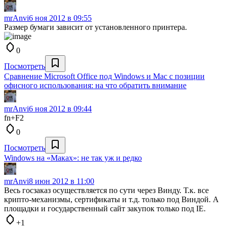
mrAnvi
6 ноя 2012 в 09:55
Размер бумаги зависит от установленного принтера.
0
Посмотреть
Сравнение Microsoft Office под Windows и Mac c позиции
офисного использования: на что обратить внимание
mrAnvi
6 ноя 2012 в 09:44
fn+F2
0
Посмотреть
Windows на «Маках»: не так уж и редко
mrAnvi
8 июн 2012 в 11:00
Весь госзаказ осуществляется по сути через Винду. Т.к. все
крипто-механизмы, сертификаты и т.д. только под Виндой. А
площадки и государственный сайт закупок только под IE.
+1