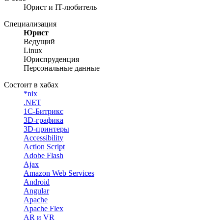
Юрист и IT-любитель
Специализация
Юрист
Ведущий
Linux
Юриспруденция
Персональные данные
Состоит в хабах
*nix
.NET
1С-Битрикс
3D-графика
3D-принтеры
Accessibility
Action Script
Adobe Flash
Ajax
Amazon Web Services
Android
Angular
Apache
Apache Flex
AR и VR