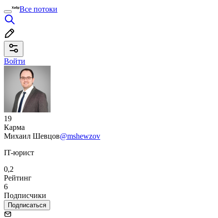
Все потоки
Войти
19
Карма
Михаил Шевцов
@mshewzov
IT-юрист
0,2
Рейтинг
6
Подписчики
Подписаться