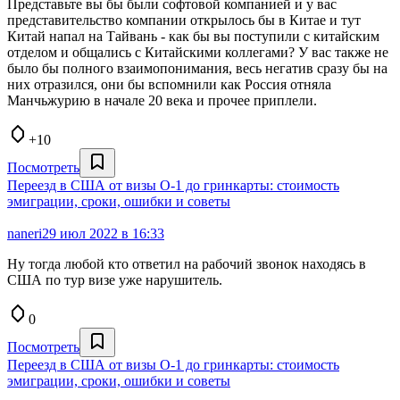
Представьте вы бы были софтовой компанией и у вас
представительство компании открылось бы в Китае и тут
Китай напал на Тайвань - как бы вы поступили с китайским
отделом и общались с Китайскими коллегами? У вас также не
было бы полного взаимопонимания, весь негатив сразу бы на
них отразился, они бы вспомнили как Россия отняла
Манчьжурию в начале 20 века и прочее приплели.
+10
Посмотреть
Переезд в США от визы О-1 до гринкарты: стоимость
эмиграции, сроки, ошибки и советы
naneri
29 июл 2022 в 16:33
Ну тогда любой кто ответил на рабочий звонок находясь в
США по тур визе уже нарушитель.
0
Посмотреть
Переезд в США от визы О-1 до гринкарты: стоимость
эмиграции, сроки, ошибки и советы