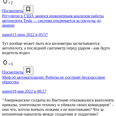
+2
Посмотреть
Регулятор в США занялся инженерным анализом работы
автопилота Tesla — система отключается за секунды до
аварии
naneri
13 июн 2022 в 05:57
Тут вообще может быть все километры засчитываются
автопилоту, а последний сантиметр перед ударом - как будто
водитель водил
+3
Посмотреть
Миф об автоматизации: Роботы не построят бесклассовое
общество
naneri
19 мая 2022 в 08:27
"Американские солдаты во Вьетнаме отказывались выполнять
приказы, уничтожали технику и убивали своих командиров" -
они что, хотели воевать ножами а не винтовками? Что за
непонятная параллель между солдатами и луддитами?