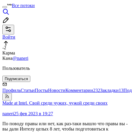
Все потоки
Войти
-2
Карма
Кана
@naneri
Пользователь
Подписаться
Профиль
Статьи
Посты
Новости
Комментарии
232
Закладки
13
Под
Made at Intel. Свой среди чужих, чужой среди своих
naneri
25 фев 2023 в 19:27
По поводу правы или нет, как раз-таки вышло что правы вы -
вы дали Интелу целых 8 лет, чтобы подготовиться к