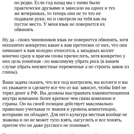
но редко. Если год назад мы с ними были
практически друзьями и зависали на одних и тех
же вечеринках, то теперь они не то что не
подавали руки, но и смотрели на тебя как на
пустое место. У меня язык не повернется их
обвинять
Ну да - своих чиновников язык не повернется обвинять, хотя
непонятно конкретно какие к вам претензии от них, что они
начинают к вам холодно относится, а западных коллег
конечно сразу к врагам снова причислить, хотя конкретно у
них цель понятная - по максимуму убрать риск (в вашем
случае убрать неизвестные переменные а не строить замок из
глины).
Ваша задача сказать, что все под контролем, вы коллеги и вы
их уважаете и сделаете все что от вас зависит, чтобы Intel не
терял денег в РФ. Вы должны выстраивать взаимоотношения
внутри компании более крепкие чем связи компании и
страны. Он на своей позиции действует максимально
правильно учитывая те знания и уровень компетенции,
которыми он обладает. Для него культура местная вообще не
знакома и он не может тупо взять, нагуглить и все понять,
притом что он даже русского не понимает.