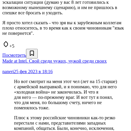
эскалации ситуации (думаю у вас 8 лет готовились к
возможному нынешнему сценарию), и им не пришлось в
спешке все бросать и уходить.
Я просто хотел сказать - что зря вы к зарубежным коллегам
плохо относитесь, в то время как к своим чиновникам "язык
не повернется".
+5
Посмотреть
Made at Intel. Свой среди чужих, чужой среди своих
naneri
25 фев 2023 в 18:16
Но вот смотрит на меня этот чел (лет на 15 старше)
с армейской выправкой, и я понимаю, что для него
«холодная война» не закончилась. И что я
для него — по‑прежнему враг. И вот тут я понял,
что для меня, по большому счету, ничего не
поменялось тоже.
Плюс к этому российские чиновники как-то резко
перестали с нами, представителями западных
компаний, общаться. Были, конечно, исключения,