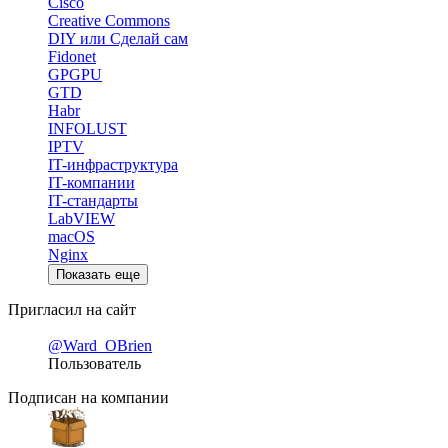
Cisco
Creative Commons
DIY или Сделай сам
Fidonet
GPGPU
GTD
Habr
INFOLUST
IPTV
IT-инфраструктура
IT-компании
IT-стандарты
LabVIEW
macOS
Nginx
Показать еще
Пригласил на сайт
@Ward_OBrien
Пользователь
Подписан на компании