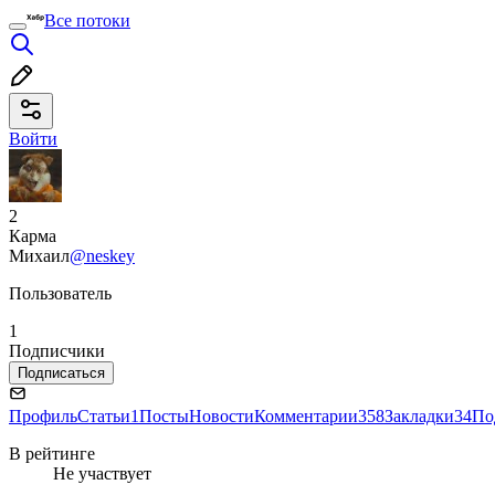
Все потоки
Войти
2
Карма
Михаил
@neskey
Пользователь
1
Подписчики
Подписаться
Профиль
Статьи
1
Посты
Новости
Комментарии
358
Закладки
34
По
В рейтинге
Не участвует