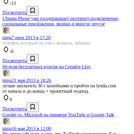
-13
Посмотреть
Ubuntu Phone уже поддерживает интернет-подключение,
социальные приложения, звонки и многое другое
ninja
7 июн 2013 в 17:20
телефон который не умел звонить. забавно.
-6
Посмотреть
Неделя бесплатных курсов на Сreative Live
ninja
21 мая 2013 в 18:26
лучше заплатить 30 с копейками и пройти на lynda.com
от начала и до конца + проектный подход.
0
Посмотреть
Google vs. Microsoft на примере YouTube и Google Talk
ninja
16 мая 2013 в 12:00
Не стоит забывать о том, что ТыТруба монополист. Как