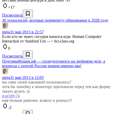
Бессмысленная цензура в действии :-D
+17
Посмотреть
30 технологий, которые перевернут образование к 2028 году
ninja
31 мар 2013 в 22:57
Если кто не знает, сегодня начался курс Human Computer
Interaction от Stanford Uni —> hci-class.org
0
Посмотреть
Почтовыйбланк.рф — сосредоточьтесь на любимом деле, а
вопросы с почтой России решим именно мы!
ninja
31 мар 2013 в 12:05
вы сами своей какашкой пользовались?
хотя бы линейку к монитору приложили перед тем как форму
такую делать :))
d.pr/i/8y74
ещё больше рамочек. всяких и разных!!!
-2