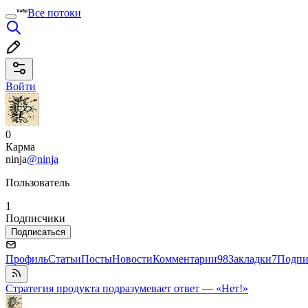
Все потоки
Войти
0
Карма
ninja
@ninja
Пользователь
1
Подписчики
Подписаться
Профиль
Статьи
Посты
Новости
Комментарии
98
Закладки
7
Подпи
Стратегия продукта подразумевает ответ — «Нет!»