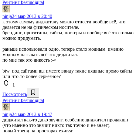
Рейтинг bestindigital
ninja
24 мар 2013 в 20:40
к этому самому диджиталу можно отнести вообще всё, что
делается не на физическом носителе.
брендинг, протитипы, сайты, постеры и вообще всё что только
можно придумать.
раньше использовали одно, теперь стало модным, именно
модным называть всё это диджитал.
по мне так это дикость ;->
btw, под сайтами вы имеете ввиду такие няшные промо сайты
или что-то более серьёзное?
+1
Посмотреть
Рейтинг bestindigital
ninja
24 мар 2013 в 19:47
диджитал как-то дико звучит. особенно диджитал продакшн
(что именно это значит никто так точно и не знает).
новый тренд на просторах ex-ussr.