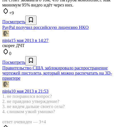
минимум 95% видео идёт через них.
+9
Посмотреть
PayPal получил российскую лицензию НКО
ninja
15 мая 2013 в 14:27
скорее ДЧТ
0
Посмотреть
Правительство США заблокировало распространение
чертежей пистолета, который можно распечатать на 3D-
принтере
ninja
10 мая 2013 в 21:53
1. не понравился вопрос?
2. не правдиво утверждение?
3. не видем дальше своего села?
4. слишком узкий умишко?
ответ очевиден — 3+4