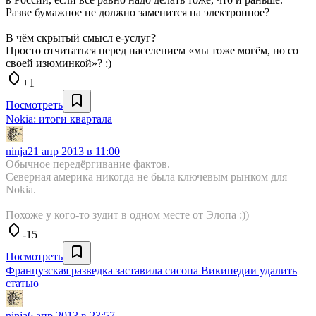
Разве бумажное не должно заменится на электронное?
В чём скрытый смысл е-услуг?
Просто отчитаться перед населением «мы тоже могём, но со
своей изюминкой»? :)
+1
Посмотреть
Nokia: итоги квартала
ninja
21 апр 2013 в 11:00
Обычное передёргивание фактов.
Северная америка никогда не была ключевым рынком для
Nokia.
Похоже у кого-то зудит в одном месте от Элопа :))
-15
Посмотреть
Французская разведка заставила сисопа Википедии удалить
статью
ninja
6 апр 2013 в 23:57