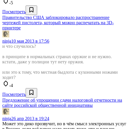
-5
Посмотреть
Правительство США заблокировало распространение
чертежей пистолета, который можно распечатать на 3D-
принтере
ninja
10 мая 2013 в 17:56
и что случилось?
в принципе в нормальных странах оружие и не нужно.
кстати, даже у полиции тут нету оружия.
или это к тому, что местная быдлота с кухонными ножами
ходит?
-4
Посмотреть
Предложение об упрощении сдачи налоговой отчетности на
сайте российской общественной инициативы
ninja
26 апр 2013 в 19:24
Может это дико прозвучит, но в чём смысл электронных услуг
в России, если всё равно надо делать тоже, что и раньше.