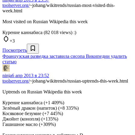
toolserver.org/
~johang/wikitrends/russian-most-visited-this-
week.html
Most visited on Russian Wikipedia this week
Курение каннабиса (82 018 views) :)
+3
Посмотреть
Французская разведка заставила сисопа Википедии удалить
статью
ninja
6 апр 2013 в 23:52
toolserver.org/
~johang/wikitrends/russian-uptrends-this-week.html
Uptrends on Russian Wikipedia this week
Курение каннабиса (+1 409%)
Зелёный дракон (напиток) (+8 335%)
Косяковое безумие (+7 445%)
Джойнт (конопля) (+135%)
Гашишное масло (+309%)