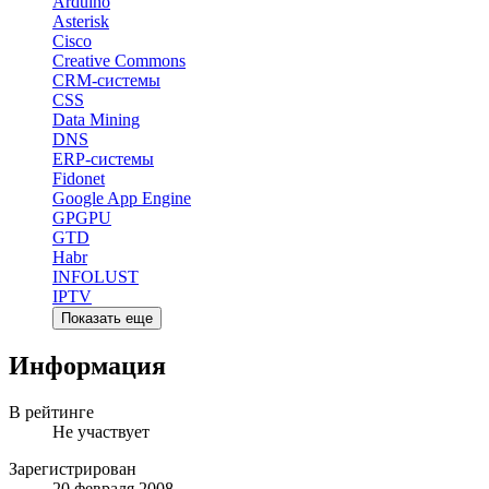
Arduino
Asterisk
Cisco
Creative Commons
CRM-системы
CSS
Data Mining
DNS
ERP-системы
Fidonet
Google App Engine
GPGPU
GTD
Habr
INFOLUST
IPTV
Показать еще
Информация
В рейтинге
Не участвует
Зарегистрирован
20 февраля 2008