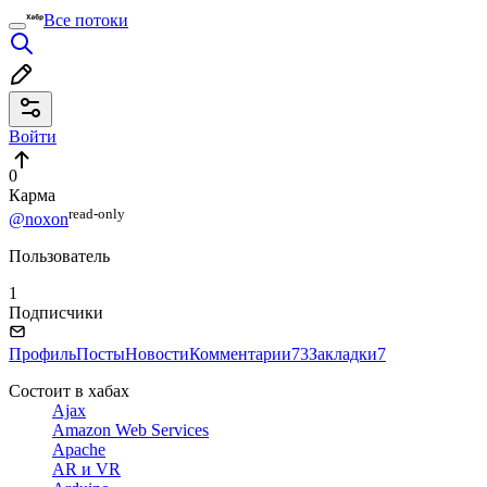
Все потоки
Войти
0
Карма
read⁠-⁠only
@noxon
Пользователь
1
Подписчики
Профиль
Посты
Новости
Комментарии
73
Закладки
7
Состоит в хабах
Ajax
Amazon Web Services
Apache
AR и VR