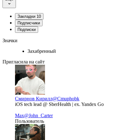
Закладки
10
Подписчики
Подписки
Значки
Захабренный
Пригласила на сайт
Смирнов Кирилл
@Cmuphobk
iOS tech lead @ SberHealth | ex. Yandex Go
Max
@John_Carter
Пользователь