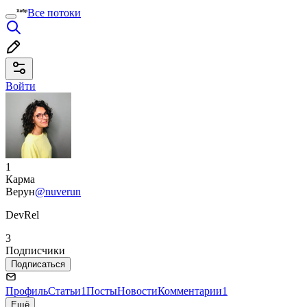
Все потоки
Войти
1
Карма
Верун
@nuverun
DevRel
3
Подписчики
Подписаться
Профиль
Статьи
1
Посты
Новости
Комментарии
1
Ещё