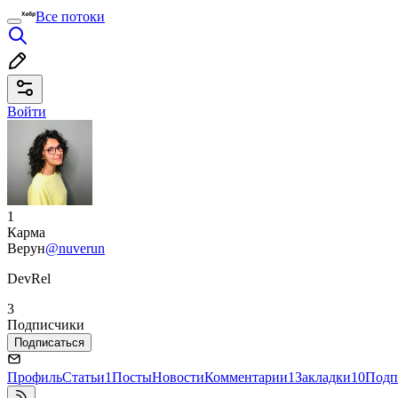
Все потоки
Войти
1
Карма
Верун
@nuverun
DevRel
3
Подписчики
Подписаться
Профиль
Статьи
1
Посты
Новости
Комментарии
1
Закладки
10
Подп