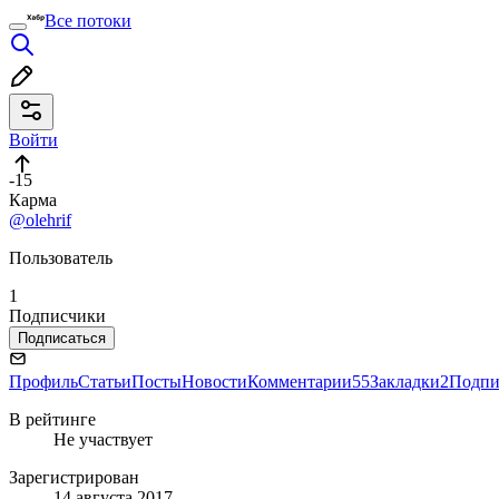
Все потоки
Войти
-15
Карма
@olehrif
Пользователь
1
Подписчики
Подписаться
Профиль
Статьи
Посты
Новости
Комментарии
55
Закладки
2
Подпи
В рейтинге
Не участвует
Зарегистрирован
14 августа 2017