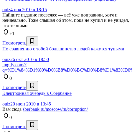
ouiz
4 ноя 2010 в 18:15
Найдите издание посвежее — всё уже поправили, хотя и
неидеально. Тоже слышал об этом, пока не купил и не увидел,
что терпимо.
+1
Посмотреть
По сравнению с тобой большинство людей кажутся тупыми
ouiz
26 окт 2010 в 18:50
lmgtfy.com/?
q=%D1%84%D1%80%D0%B8%D0%BC%D0%B8%D1%83%D0%
0
Посмотреть
Электронная очередь в Сбербанке
ouiz
20 июн 2010 в 13:45
Вам сюда
sberbank.ru/moscow/ru/corruption/
0
Посмотреть