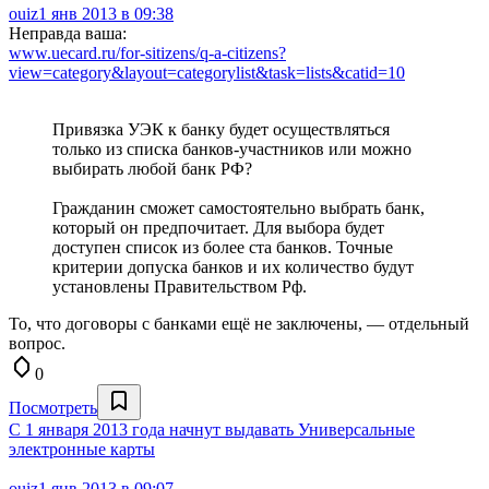
ouiz
1 янв 2013 в 09:38
Неправда ваша:
www.uecard.ru/for-sitizens/q-a-citizens?
view=category&layout=categorylist&task=lists&catid=10
Привязка УЭК к банку будет осуществляться
только из списка банков-участников или можно
выбирать любой банк РФ?
Гражданин сможет самостоятельно выбрать банк,
который он предпочитает. Для выбора будет
доступен список из более ста банков. Точные
критерии допуска банков и их количество будут
установлены Правительством Рф.
То, что договоры с банками ещё не заключены, — отдельный
вопрос.
0
Посмотреть
С 1 января 2013 года начнут выдавать Универсальные
электронные карты
ouiz
1 янв 2013 в 09:07