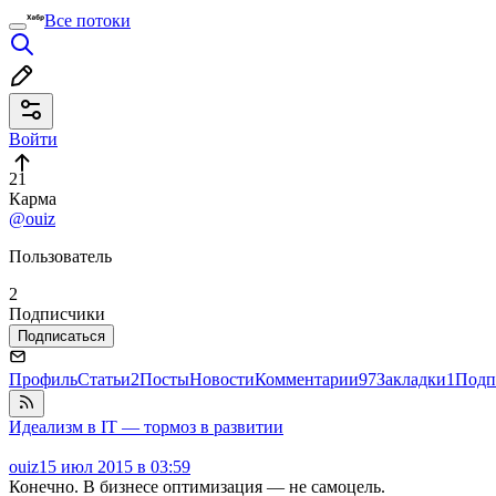
Все потоки
Войти
21
Карма
@ouiz
Пользователь
2
Подписчики
Подписаться
Профиль
Статьи
2
Посты
Новости
Комментарии
97
Закладки
1
Подп
Идеализм в IT — тормоз в развитии
ouiz
15 июл 2015 в 03:59
Конечно. В бизнесе оптимизация — не самоцель.