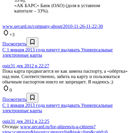
33%);
«АК БАРС» Банк (ОАО) (доля в уставном
капитале – 33%).
www.uecard.ru/company-about/2010-11-26-11-22-30
+3
Посмотреть
С 1 января 2013 года начнут выдавать Универсальные
электронные карты
ouiz
31 дек 2012 в 22:27
Пока карта продвигается не как замена паспорту, а «обёртка»
над ним. Соответственно, забить на карту и пользоваться
обычным паспортом никто не запрещает. Я надеюсь ;)
0
Посмотреть
С 1 января 2013 года начнут выдавать Универсальные
электронные карты
ouiz
31 дек 2012 в 22:25
Отсюда:
www.uecard.ru/for-sitizens/q-a-citizens?
view=category&layout=categorylist&task=lists&catid=6