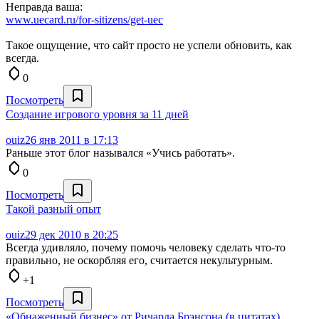
Неправда ваша:
www.uecard.ru/for-sitizens/get-uec
Такое ощущение, что сайт просто не успели обновить, как
всегда.
0
Посмотреть
Создание игрового уровня за 11 дней
ouiz
26 янв 2011 в 17:13
Раньше этот блог назывался «Учись работать».
0
Посмотреть
Такой разный опыт
ouiz
29 дек 2010 в 20:25
Всегда удивляло, почему помочь человеку сделать что-то
правильно, не оскорбляя его, считается некультурным.
+1
Посмотреть
«Обнаженный бизнес» от Ричарда Брэнсона (в цитатах)