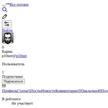
Все потоки
Войти
0
Карма
p10ner
@p10ner
Пользователь
1
Подписчики
Подписаться
Профиль
Статьи
5
Посты
Новости
Комментарии
59
Закладки
49
Под
В рейтинге
Не участвует