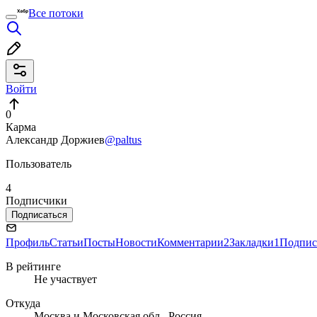
Все потоки
Войти
0
Карма
Александр Доржиев
@paltus
Пользователь
4
Подписчики
Подписаться
Профиль
Статьи
Посты
Новости
Комментарии
2
Закладки
1
Подпис
В рейтинге
Не участвует
Откуда
Москва и Московская обл., Россия